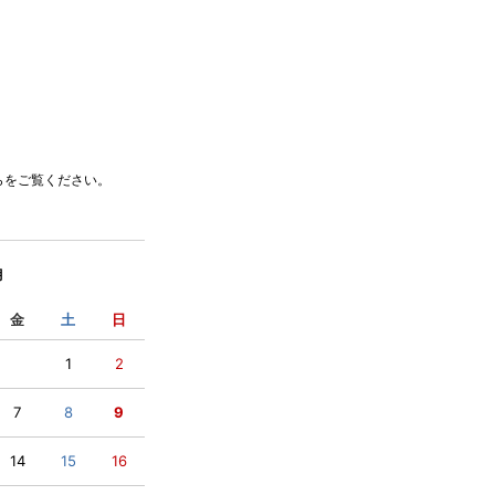
らをご覧ください
。
月
金
土
日
1
2
7
8
9
14
15
16