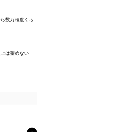
から数万程度くら
以上は望めない
マツモトさん腕時計を買う