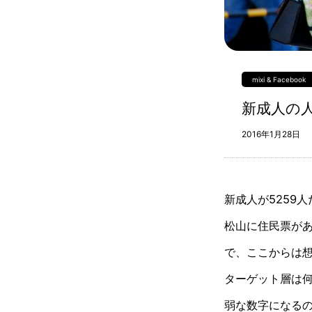
mixi & Facebook
新成人の
2016年1月28日
新成人が5259
松山に住民票が
で、ここからは
ターゲット層は
弱な数字になる