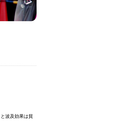
。
ると波及効果は貧