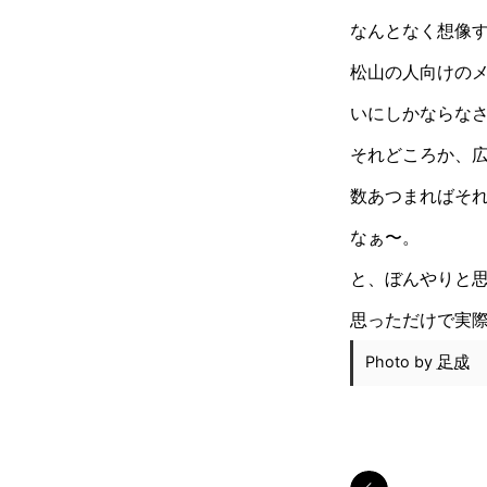
なんとなく想像
松山の人向けの
いにしかならな
それどころか、
数あつまればそ
なぁ〜。
と、ぼんやりと
思っただけで実
Photo by
足成
今年こそはWind