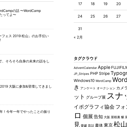
17
18
19
20
Campの話 〜WordCamp
壇したってよ〜
24
25
26
27
31
ザーフェス 2019 松山」のお手伝い
« 2月
！
タグクラウド
で、そろそろ自身の未来の話をし
Apple
FUJIFIL
AdventCalendar
Typogr
PHP
Stripe
JP_Stripes
Word
Windows10
WordCamp
き
nect 2019 大阪に参加&登壇してきまし
カメ
アンケート
オークション
スナ
ット
グループ展
イポグラフィ協会
フォ
て1周年！今年一年でやったことの振り
ロ
個展
告知
大阪
屋根裏 貘
松
見
東京
書体
愛媛
昔話