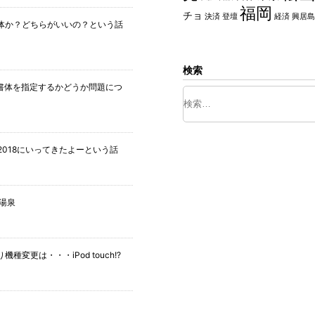
福岡
チョ
決済
登壇
経済
興居島
体か？どちらがいいの？という話
検索
定の書体を指定するかどうか問題につ
ima 2018にいってきたよーという話
湯泉
種変更は・・・iPod touch!?