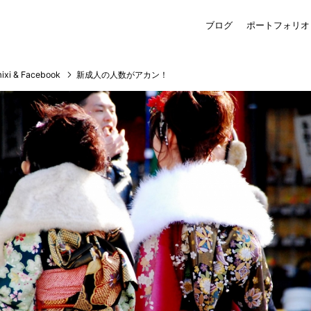
ブログ
ポートフォリオ
日常
写真
mixi & Facebook
デジタル・グラ
その他
タイポグラフィ
ixi & Facebook
新成人の人数がアカン！