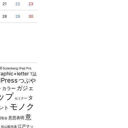
21
22
23
28
29
30
M
Gutenberg
iPad Pro
aphic+letter
T誌
Press
つぶや
ガジェ
カラー
ラ
ップ
タ
セミナー
モノク
ント
意
意思表明
展覧会
山
江戸マッ
松山観光港