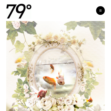
MEN
ブ
HOME
ポートフォリオ
デジタル・グラフィック
ロ
Maiden graphics [ 2009 ]
グ
日
常
m
i
x
i
&
F
a
c
e
b
o
o
k
そ
の
他
ポ
ー
ト
フ