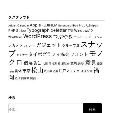
タグクラウド
Apple
FUJIFILM
AdventCalendar
Gutenberg
iPad Pro
JP_Stripes
Typographic+letter
PHP
Stripe
T誌
Windows10
WordPress
つぶやき
WordCamp
アンケート
オークショ
スナッ
ガジェット
カラー
カメラ
グループ展
ン
プ
モノ
タイポグラフィ協会
フォント
セミナー
クロ
意見
個展
告知
意思表明
大阪
屋根裏 貘
展覧会
愛媛
松山
福
東京
書体
江戸マッチョ
昔話
松山観光港
決済
登壇
岡
経済
興居島
関西
検索