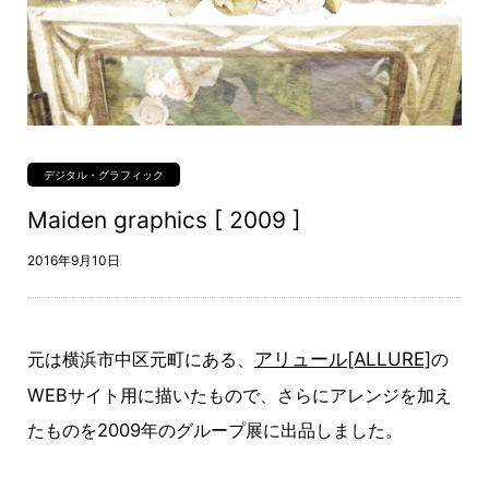
ォ
リ
オ
写
真
デ
ジ
タ
ル
・
グ
デジタル・グラフィック
ラ
フ
Maiden graphics [ 2009 ]
ィ
ッ
ク
2016年9月10日
タ
イ
ポ
グ
ラ
フ
元は横浜市中区元町にある、
アリュール[ALLURE]
の
ィ
履
WEBサイト用に描いたもので、さらにアレンジを加え
歴
書
たものを2009年のグループ展に出品しました。
連
絡
先