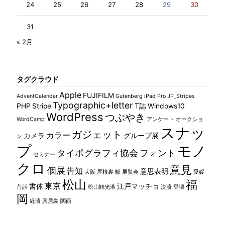
24
25
26
27
28
29
30
31
« 2月
タグクラウド
Apple
FUJIFILM
AdventCalendar
Gutenberg
iPad Pro
JP_Stripes
Typographic+letter
PHP
Stripe
T誌
Windows10
WordPress
つぶやき
WordCamp
アンケート
オークショ
スナッ
ガジェット
カラー
カメラ
グループ展
ン
プ
モノ
タイポグラフィ協会
フォント
セミナー
クロ
意見
個展
告知
意思表明
大阪
屋根裏 貘
展覧会
愛媛
松山
福
東京
書体
江戸マッチョ
昔話
松山観光港
決済
登壇
岡
経済
興居島
関西