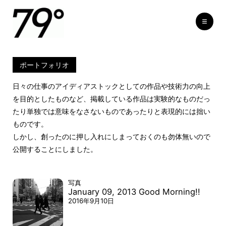
MEN
ブ
HOME
ポートフォリオ
ロ
グ
ポートフォリオ
日
常
m
日々の仕事のアイディアストックとしての作品や技術力の向上
i
x
を目的としたものなど、掲載している作品は実験的なものだっ
i
たり単独では意味をなさないものであったりと表現的には拙い
&
F
ものです。
a
c
しかし、創ったのに押し入れにしまっておくのも勿体無いので
e
公開することにしました。
b
o
o
k
そ
写真
の
January 09, 2013 Good Morning!!
他
2016年9月10日
ポ
ー
ト
フ