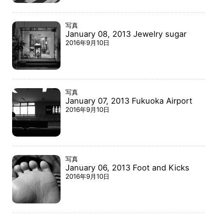
ォ
リ
オ
写真
写
January 08, 2013 Jewelry sugar
真
デ
2016年9月10日
ジ
タ
ル
・
グ
ラ
フ
写真
ィ
January 07, 2013 Fukuoka Airport
ッ
2016年9月10日
ク
タ
イ
ポ
グ
ラ
フ
写真
ィ
January 06, 2013 Foot and Kicks
履
2016年9月10日
歴
書
連
絡
先